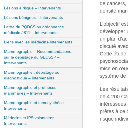
de cancers, 
Lésions à risque – Intervenants
densité ma
Lésions bénignes – Intervenants
L’objectif e
Lettre du PQDCS ou ordonnance
développer u
médicale / 811 – Intervenants
un plan d’ac
Liens avec les médecins-Intervenants
discuté avec
Mammographie – Recommandations
Cette étude
sur le dépistage du GECSSP –
psychosocial
Intervenants
mise en œuv
Mammographie : dépistage ou
système de s
diagnostique – Intervenants
Mammographie et prothèses
Les résulta
mammaires – Intervenants
de 4 200 Can
Mammographie et tomosynthèse –
intéressées 
Intervenants
prêtes à ce 
Médecins et IPS volontaires –
risque indivi
Intervenants