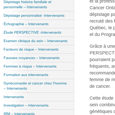
et la profes
Dépistage histoire familiale et
personnelle – Intervenants
Cancer Ontar
dépistage p
Dépistage personnalisé -Intervenants
recruté des
Échographie – Intervenants
Québec, le p
Étude PERSPECTIVE -Intervenants
et du Progr
Examen clinique du sein – Intervenants
Grâce à un
Facteurs de risque – Intervenants
PERSPECTIV
Fausses croyances – Intervenants
pourraient p
fréquents, a
Femmes à risque – Intervenants
recommandée
Formation aux intervenants
femme de mo
Gynécomastie et cancer chez l’homme
de cancer.
– Intervenants
Intervenants
Cette étude 
sein combina
Investigation – Intervenants
génétiques d
IRM – Intervenants