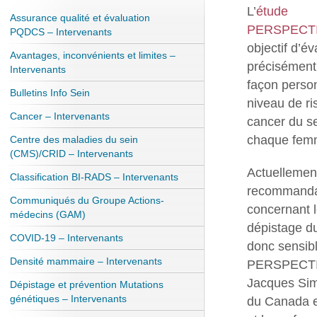
L’
étude
Assurance qualité et évaluation
PERSPECT
PQDCS – Intervenants
objectif d’év
Avantages, inconvénients et limites –
précisément
Intervenants
façon person
Bulletins Info Sein
niveau de r
Cancer – Intervenants
cancer du s
chaque fem
Centre des maladies du sein
(CMS)/CRID – Intervenants
Actuellement
Classification BI-RADS – Intervenants
recommanda
Communiqués du Groupe Actions-
concernant 
médecins (GAM)
dépistage du
COVID-19 – Intervenants
donc sensib
Densité mammaire – Intervenants
PERSPECTIVE
Jacques Sim
Dépistage et prévention Mutations
génétiques – Intervenants
du Canada e