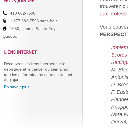
NOUS JOINDRE
trouverez pl
aux profess
418 682-7596
1 877 682-7596 sans frais
Vous pouvez
1050, chemin Sainte-Foy
PERSPECTIV
Québec
Impleme
LIENS INTERNET
Scores 
Setting
Découvrez les liens Internet sur le
M. Bla
dépistage et le cancer du sein ainsi
que les différentes ressources traitant
Antonis
du sujet.
D. Broo
En savoir plus
F. Eas
Fienbe
Knoppe
Nora P
Dorval