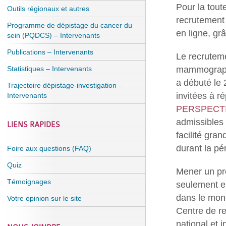
Pour la tout
Outils régionaux et autres
recrutement 
Programme de dépistage du cancer du
en ligne, g
sein (PQDCS) – Intervenants
Publications – Intervenants
Le recruteme
mammographi
Statistiques – Intervenants
a débuté le 
Trajectoire dépistage-investigation –
invitées à r
Intervenants
PERSPECT
admissibles 
LIENS RAPIDES
facilité gra
durant la p
Foire aux questions (FAQ)
Quiz
Mener un pro
Témoignages
seulement en
dans le mond
Votre opinion sur le site
Centre de r
national et 