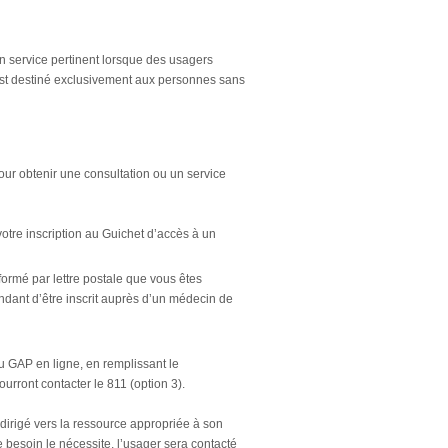
̀ un service pertinent lorsque des usagers
est destiné exclusivement aux personnes sans
our obtenir une consultation ou un service
votre inscription au Guichet d’accès à un
rmé par lettre postale que vous êtes
endant d’être inscrit auprès d’un médecin de
u GAP en ligne, en remplissant le
rront contacter le 811 (option 3).
dirigé vers la ressource appropriée à son
le besoin le nécessite, l’usager sera contacté