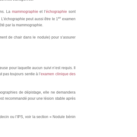
ans. La
mammographie
et l’
échographie
sont
er
’échographie peut aussi être le 1
examen
lété par la mammographie.
ent de chair dans le nodule) pour s’assurer
euse pour laquelle aucun suivi n’est requis. Il
 pas toujours sentie à l’
examen clinique des
mographies de dépistage, elle ne demandera
est recommandé pour une lésion stable après
cin ou l’IPS, voir la section « Nodule bénin