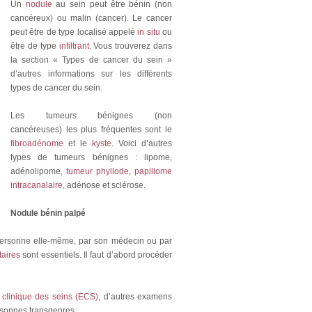
Un
nodule
au sein peut être bénin (non
cancéreux) ou malin (cancer). Le cancer
peut être de type localisé appelé
in situ
ou
être de type
infiltrant
. Vous trouverez dans
la section « Types de cancer du sein »
d’autres informations sur les différents
types de cancer du sein.
Les tumeurs bénignes (non
cancéreuses) les plus fréquentes sont le
fibroadénome
et le
kyste
. Voici d’autres
types de tumeurs bénignes : lipome,
adénolipome,
tumeur phyllode
,
papillome
intracanalaire
, adénose et sclérose.
Nodule bénin palpé
 personne elle-même, par son médecin ou par
aires
sont essentiels. Il faut d’abord procéder
clinique des seins (ECS)
, d’autres examens
rsonnes transgenres.