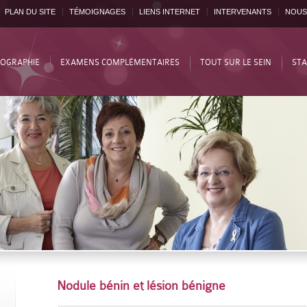
PLAN DU SITE
TÉMOIGNAGES
LIENS INTERNET
INTERVENANTS
NOUS
OGRAPHIE
EXAMENS COMPLÉMENTAIRES
TOUT SUR LE SEIN
STA
Nodule bénin et lésion bénigne