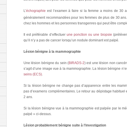
L’
échographie
est l’examen à faire si la femme a moins de 30 
généralement recommandées pour les femmes de plus de 30 ans. L
chez les hommes et les personnes transgenres qui peut être comp
Il est préférable d’effectuer
une ponction ou une biopsie
(prélèvem
qu’il n’y a pas de cancer lorsqu’un nodule dominant est palpé.
Lésion bénigne à la mammographie
Une lésion bénigne du sein (
BIRADS-2
) est une lésion non cancér
s’agit d’une image vue à la mammographie. La lésion bénigne n’est
seins (ECS)
.
Si la lésion bénigne ne change pas d’apparence entre les mam
pas d’examens complémentaires. Le retour au dépistage habituel 
2 ans.
Si la lésion bénigne vue à la mammographie est palpée par le méde
palpé » ci-dessus.
Lésion probablement bénigne suite à l’investigation