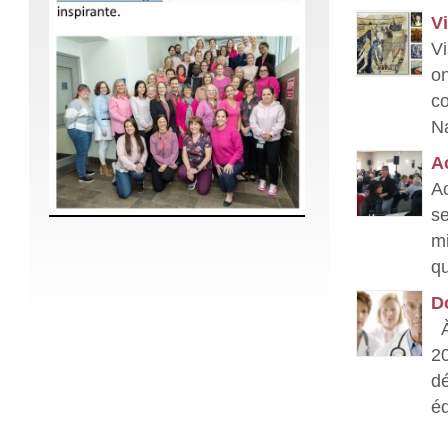
Vi
Vi
on
co
Na
Ac
Ac
se
mi
qu
D
À
20
dé
éd