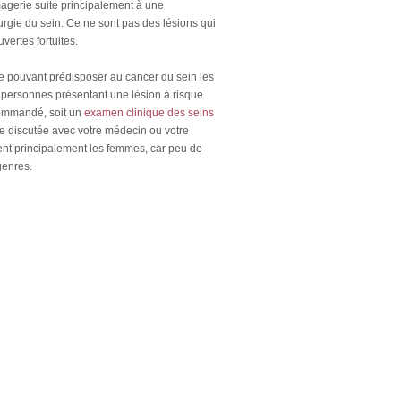
agerie suite principalement à une
rgie du sein. Ce ne sont pas des lésions qui
vertes fortuites.
 pouvant prédisposer au cancer du sein les
 personnes présentant une lésion à risque
ecommandé, soit un
examen clinique des seins
re discutée avec votre médecin ou votre
ent principalement les femmes, car peu de
genres.