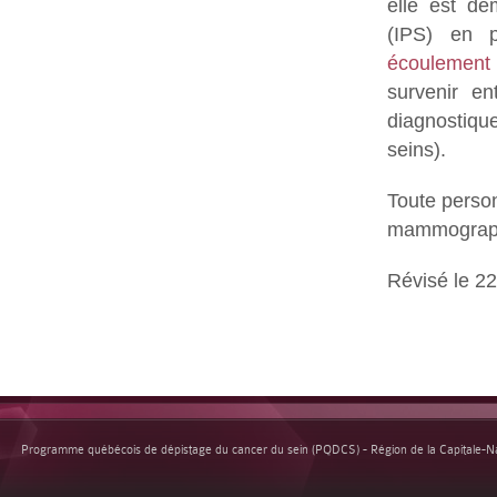
elle est de
(IPS) en 
écoulemen
survenir e
diagnostiqu
seins).
Toute pers
mammograph
Révisé le 22
Programme québécois de dépistage du cancer du sein (PQDCS) - Région de la Capitale-Nat