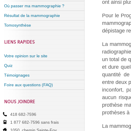
ont ainsi pl
Où passer ma mammographie ?
Pour le Pro
Résultat de la mammographie
mammograph
Tomosynthèse
dépistage re
LIENS RAPIDES
La mammogra
radiographie
Votre opinion sur le site
un total de 
Quiz
et dure que
quantité de
Témoignages
entre deux 
Foire aux questions (FAQ)
inconfort, 
aucun risqu
NOUS JOINDRE
prothèse ma
prothèses à
418 682-7596
1 877 682-7596 sans frais
La mammograp
1050, chemin Sainte-Foy