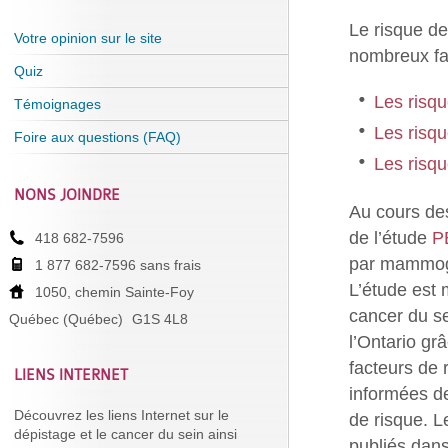
Le risque d
Votre opinion sur le site
nombreux fac
Quiz
Les risq
Témoignages
Les risqu
Foire aux questions (FAQ)
Les risqu
NONS JOINDRE
Au cours des
de l’étude
P
418 682-7596
par mammogr
1 877 682-7596 sans frais
L’étude est 
1050, chemin Sainte-Foy
cancer du s
Québec (Québec)
G1S 4L8
l’Ontario gr
facteurs de 
LIENS INTERNET
informées de
Découvrez les liens Internet sur le
de risque. L
dépistage et le cancer du sein ainsi
publiés dan