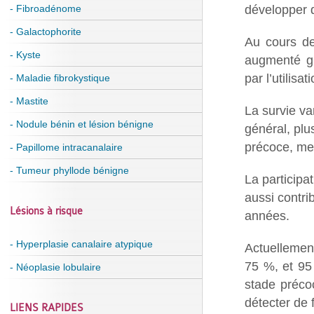
développer 
- Fibroadénome
- Galactophorite
Au cours de
- Kyste
augmenté gr
par l’utilis
- Maladie fibrokystique
- Mastite
La survie va
- Nodule bénin et lésion bénigne
général, plu
précoce, mei
- Papillome intracanalaire
- Tumeur phyllode bénigne
La participa
aussi contri
Lésions à risque
années.
- Hyperplasie canalaire atypique
Actuellement
75 %, et 95
- Néoplasie lobulaire
stade préco
détecter de 
LIENS RAPIDES