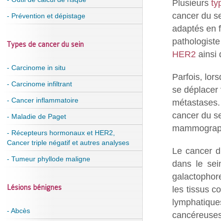
Plusieurs
ty
cancer du se
- Prévention et dépistage
adaptés en f
pathologiste
Types de cancer du sein
HER2
ainsi 
- Carcinome in situ
Parfois, lor
- Carcinome infiltrant
se déplacer 
- Cancer inflammatoire
métastases. 
cancer du sei
- Maladie de Paget
mammograp
- Récepteurs hormonaux et HER2,
Cancer triple négatif et autres analyses
Le cancer du
- Tumeur phyllode maligne
dans le sei
galactophor
Lésions bénignes
les tissus c
lymphatiques
- Abcès
cancéreuses