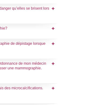
danger qu’elles se brisent lors
phie?
aphie de dépistage lorsque
une ordonnance de mon médecin
 passer une mammographie.
is des microcalcifications.