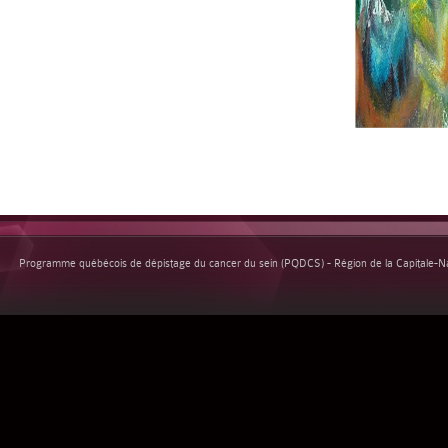
Programme québécois de dépistage du cancer du sein (PQDCS) - Région de la Capitale-Nat