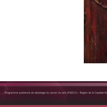
Programme québécois de dépistage du cancer du sein (PQDCS) - Région de la Capitale-Nat