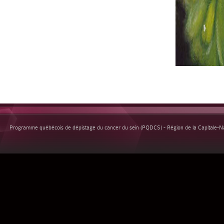
Programme québécois de dépistage du cancer du sein (PQDCS) - Région de la Capitale-Nat