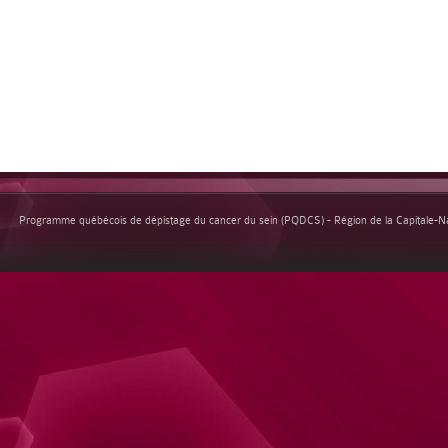
Programme québécois de dépistage du cancer du sein (PQDCS) - Région de la Capitale-Nat