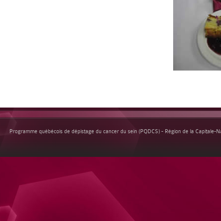
Programme québécois de dépistage du cancer du sein (PQDCS) - Région de la Capitale-Nat