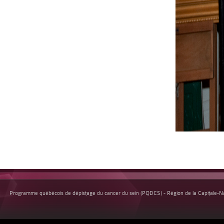
Programme québécois de dépistage du cancer du sein (PQDCS) - Région de la Capitale-Nat