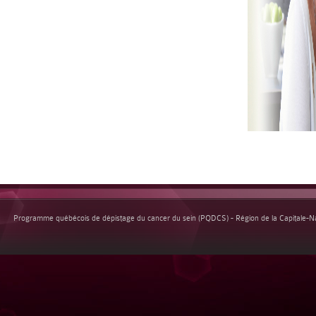
Programme québécois de dépistage du cancer du sein (PQDCS) - Région de la Capitale-Nat