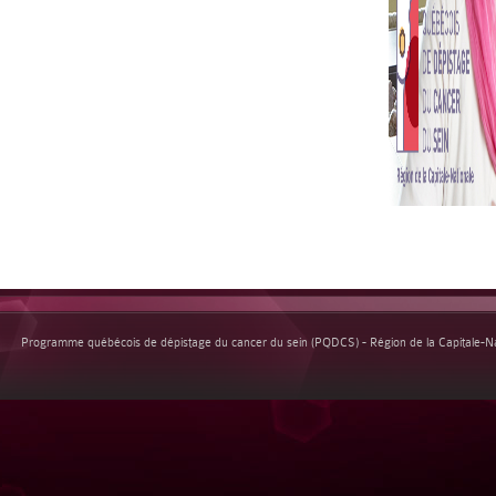
Programme québécois de dépistage du cancer du sein (PQDCS) - Région de la Capitale-Nat