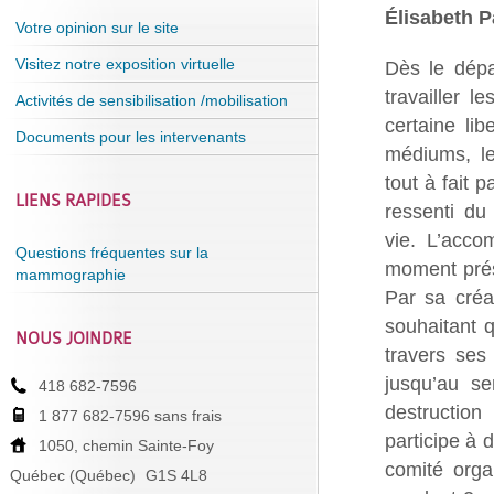
Élisabeth P
Votre opinion sur le site
Visitez notre exposition virtuelle
Dès le dépar
travailler l
Activités de sensibilisation /mobilisation
certaine lib
Documents pour les intervenants
médiums, le
tout à fait p
LIENS RAPIDES
ressenti du 
vie. L’acco
Questions fréquentes sur la
moment prése
mammographie
Par sa créat
souhaitant 
NOUS JOINDRE
travers ses
jusqu’au se
418 682-7596
destruction
1 877 682-7596 sans frais
participe à 
1050, chemin Sainte-Foy
comité orga
Québec (Québec)
G1S 4L8