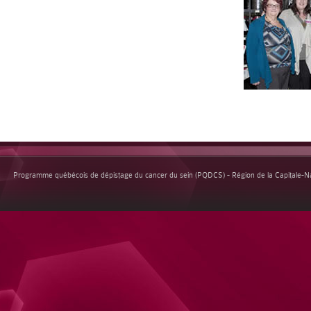
Programme québécois de dépistage du cancer du sein (PQDCS) - Région de la Capitale-Nat